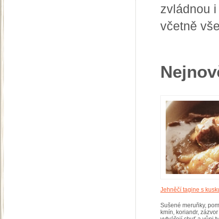
zvládnou i
včetně vše
Nejnově
Jehněčí tagine s kus
Sušené meruňky, pom
kmín, koriandr, zázvo