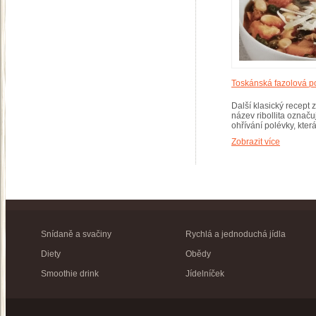
Toskánská fazolová p
Další klasický recept z
název ribollita označu
ohřívání polévky, kter
Zobrazit více
Snídaně a svačiny
Rychlá a jednoduchá jídla
Diety
Obědy
Smoothie drink
Jídelníček