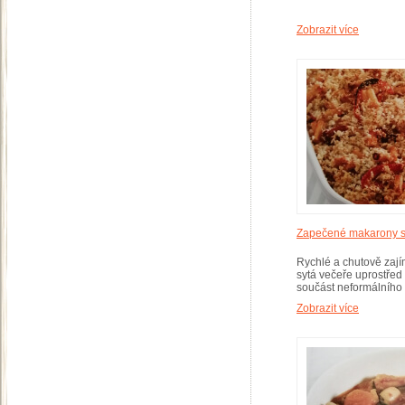
Zobrazit více
Zapečené makarony s
Rychlé a chutově zají
sytá večeře uprostřed
součást neformálního 
Zobrazit více