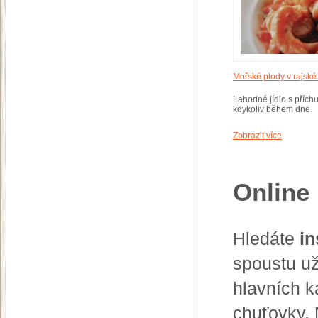
Mořské plody v rajsk
Lahodné jídlo s příchu
kdykoliv během dne.
Zobrazit více
Online 
Hledáte
in
spoustu už
hlavních k
chuťovky.