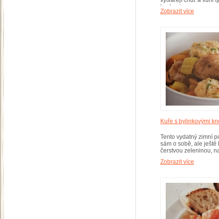
vytvářejí chuť a vůni
kuchyni.
Zobrazit více
Kuře s bylinkovými kn
Tento vydatný zimní p
sám o sobě, ale ještě
čerstvou zeleninou, n
Zobrazit více